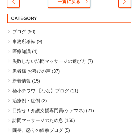
一覧に戻る
明
首の
日、
CATEGORY
骨・
日商
足の
ブログ
(90)
簿記3
骨を
級 試
骨折
事務所移転
(9)
験に
後
医療知識
(4)
挑ん
訪問
で来
マッ
失敗しない訪問マッサージの選び方
(7)
ます
サー
患者様 お喜びの声
(37)
ジ・
新着情報
(15)
はり
きゅ
極小チワワ 【なな】ブログ
(11)
うを
治療例・症例
(2)
受け
目指せ！介護支援専門員(ケアマネ)
(21)
て患
者様
訪問マッサージのため息
(156)
喜び
院長、怒りの鉄拳ブログ
(5)
の声