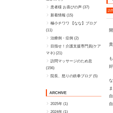
患者様 お喜びの声
(37)
訪
新着情報
(15)
極小チワワ 【なな】ブログ
(11)
開
治療例・症例
(2)
貴
目指せ！介護支援専門員(ケア
マネ)
(21)
も
訪問マッサージのため息
好
(156)
院長、怒りの鉄拳ブログ
(5)
な
ま
ARCHIVE
自
2025年
(1)
自
2024年
(1)