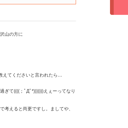
沢山の方に
を教えてくださいと言われたら…
(；ﾟДﾟ*)))))))えぇーってなり
で考えると尚更ですし。ましてや、