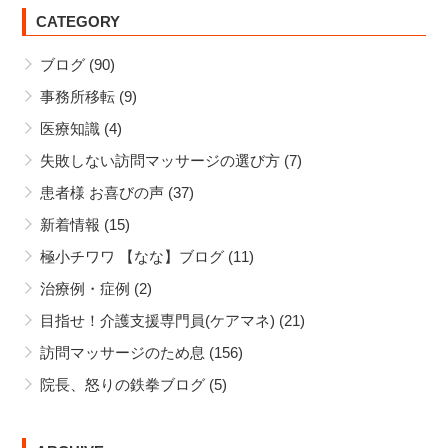
にし
CATEGORY
を辞
てま
めま
ブログ
(90)
す
した
事務所移転
(9)
医療知識
(4)
失敗しない訪問マッサージの選び方
(7)
患者様 お喜びの声
(37)
新着情報
(15)
極小チワワ 【なな】ブログ
(11)
治療例・症例
(2)
目指せ！介護支援専門員(ケアマネ)
(21)
訪問マッサージのため息
(156)
院長、怒りの鉄拳ブログ
(5)