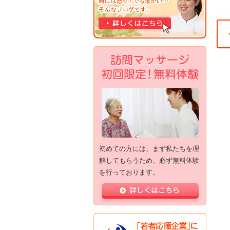
首
足
骨
訪
サ
は
う
て
喜
初めての方には、まず私たちを理
解してもらうため、必ず無料体験
を行っております。