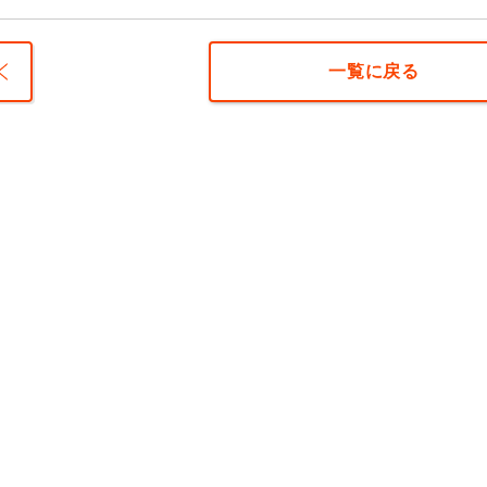
一覧に戻る
の骨・
の骨を
折後
問マッ
ージ・
りきゅ
を受け
患者様
びの声