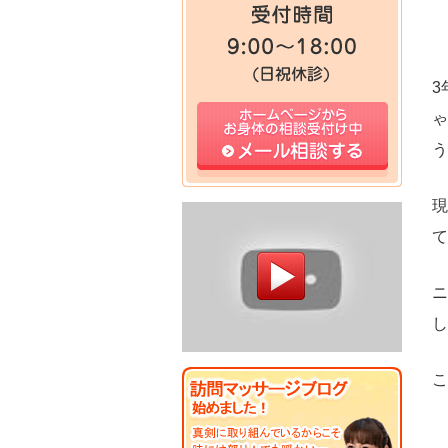
3
ゃ
う
現
て
ニ
し
こ