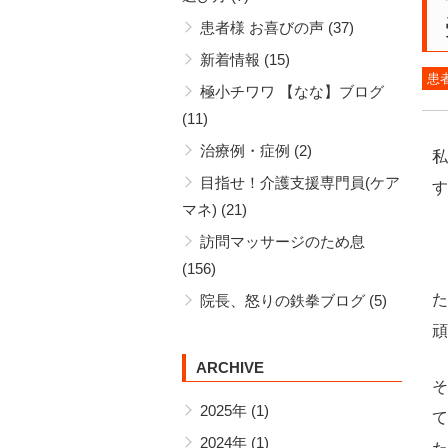
患者様 お喜びの声
(37)
新着情報
(15)
患
極小チワワ 【なな】ブログ
(11)
治療例・症例
(2)
私
目指せ！介護支援専門員(ケア
す
マネ)
(21)
訪問マッサージのため息
(156)
た
院長、怒りの鉄拳ブログ
(5)
頑
ARCHIVE
そ
2025年
(1)
て
2024年
(1)