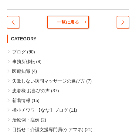
一覧に戻る
新入
新し
社員
CATEGORY
い事
の施
務所
ブログ
(90)
術見
経過
学、
事務所移転
(9)
同行
医療知識
(4)
実施
中
失敗しない訪問マッサージの選び方
(7)
患者様 お喜びの声
(37)
新着情報
(15)
極小チワワ 【なな】ブログ
(11)
治療例・症例
(2)
目指せ！介護支援専門員(ケアマネ)
(21)