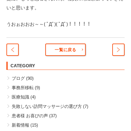
いと思います。
うおぉおおお～～( ﾟДﾟ)( ﾟДﾟ)！！！！！
一覧に戻る
私の
プロ
手帳
CATEGORY
フィ
の中
ール
ブログ
(90)
身。
を変
更し
事務所移転
(9)
まし
医療知識
(4)
た。
失敗しない訪問マッサージの選び方
(7)
患者様 お喜びの声
(37)
新着情報
(15)