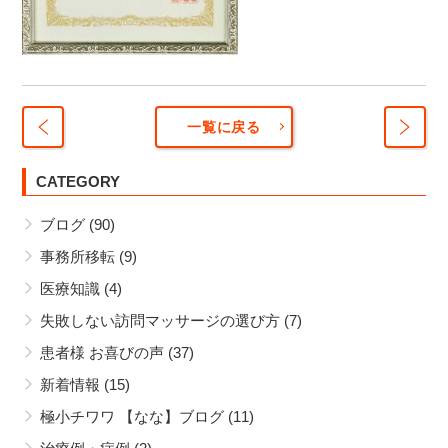
一覧に戻る
あな
上大
たな
CATEGORY
岡ヨ
らど
ーカ
ブログ
(90)
んな
ード
人を
ーが
事務所移転
(9)
応援
復活
医療知識
(4)
した
する
いで
よう
失敗しない訪問マッサージの選び方
(7)
す
で
患者様 お喜びの声
(37)
か？
す。
新着情報
(15)
極小チワワ 【なな】ブログ
(11)