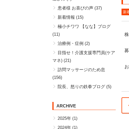
患者様 お喜びの声
(37)
新
新着情報
(15)
極小チワワ 【なな】ブログ
(11)
株
治療例・症例
(2)
募
目指せ！介護支援専門員(ケア
マネ)
(21)
お
訪問マッサージのため息
(156)
院長、怒りの鉄拳ブログ
(5)
ARCHIVE
11
2025年
(1)
就
2024年
(1)