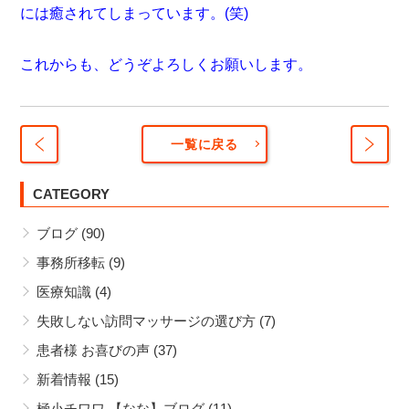
には癒されてしまっています。(笑)
これからも、どうぞよろしくお願いします。
一覧に戻る
患者
整骨
様
CATEGORY
院・
喜び
整体
ブログ
(90)
の
院・
声
鍼灸
事務所移転
(9)
身体
院・
医療知識
(4)
の総
整形
合メ
外科
失敗しない訪問マッサージの選び方
(7)
ンテ
の違
患者様 お喜びの声
(37)
ナン
い
新着情報
(15)
ス編
極小チワワ 【なな】ブログ
(11)