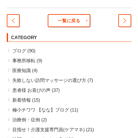
一覧に戻る
患者
毎日
様
CATEGORY
乗っ
喜び
てい
ブログ
(90)
の
れ
声
ば、
事務所移転
(9)
利き
しょ
医療知識
(4)
手で
うが
コー
ない
失敗しない訪問マッサージの選び方
(7)
ヒー
患者様 お喜びの声
(37)
が飲
新着情報
(15)
みた
い
極小チワワ 【なな】ブログ
(11)
治療例・症例
(2)
目指せ！介護支援専門員(ケアマネ)
(21)