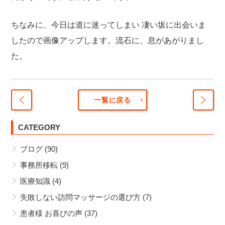
ちなみに、今日は道に迷ってしまい
凄い坂に出会いま
したので画像アップします。流石に、息があがりまし
た。
一覧に戻る
数少
無事
ない
CATEGORY
でや
訪問
って
ブログ
(90)
日和
ます
事務所移転
(9)
医療知識
(4)
失敗しない訪問マッサージの選び方
(7)
患者様 お喜びの声
(37)