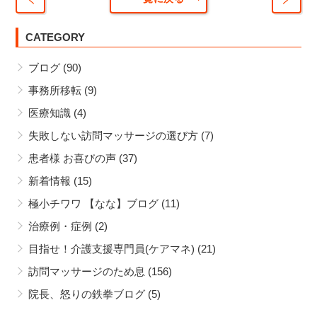
65歳
2人だ
以下
CATEGORY
けの
で
歓迎
ブログ
(90)
も
会
介護
事務所移転
(9)
サー
医療知識
(4)
ビス
を使
失敗しない訪問マッサージの選び方
(7)
う事
患者様 お喜びの声
(37)
が出
新着情報
(15)
来ま
す
極小チワワ 【なな】ブログ
(11)
治療例・症例
(2)
目指せ！介護支援専門員(ケアマネ)
(21)
訪問マッサージのため息
(156)
院長、怒りの鉄拳ブログ
(5)