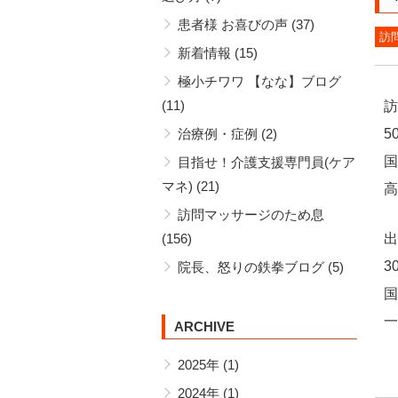
患者様 お喜びの声
(37)
訪
新着情報
(15)
極小チワワ 【なな】ブログ
(11)
訪
治療例・症例
(2)
5
国
目指せ！介護支援専門員(ケア
マネ)
(21)
高
訪問マッサージのため息
(156)
出
3
院長、怒りの鉄拳ブログ
(5)
国
一
ARCHIVE
2025年
(1)
2024年
(1)