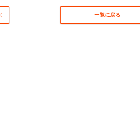
一覧に戻る
い過ぎ
 写真
取って
まし
た。