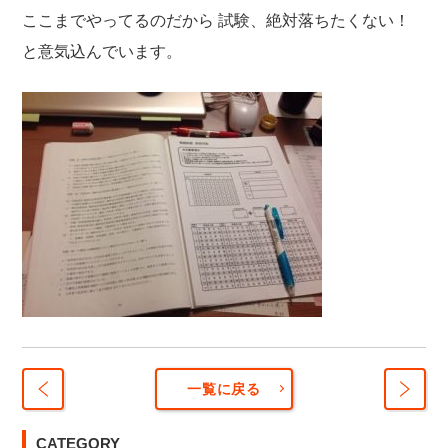
ここまでやってるのだから
試験、絶対落ちたくない！
と意気込んでいます。
一覧に戻る
一体
同業
CATEGORY
何
から