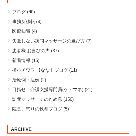
が！
ヒン
ブログ
(90)
アク
シュ
セス
クを
事務所移転
(9)
数
買っ
医療知識
(4)
2100！
てし
まう
失敗しない訪問マッサージの選び方
(7)
飲み
患者様 お喜びの声
(37)
物
新着情報
(15)
極小チワワ 【なな】ブログ
(11)
治療例・症例
(2)
目指せ！介護支援専門員(ケアマネ)
(21)
訪問マッサージのため息
(156)
院長、怒りの鉄拳ブログ
(5)
ARCHIVE